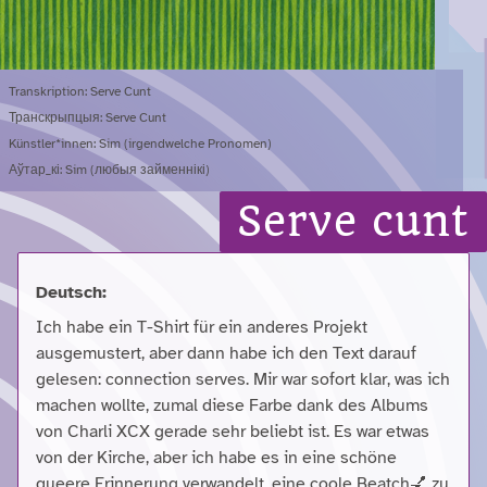
Transkription: Serve Cunt
Транскрыпцыя: Serve Cunt
Künstler*innen: Sim (irgendwelche Pronomen)
Аўтар_кі: Sim (любыя займеннікі)
Serve cunt
Deutsch:
Ich habe ein T-Shirt für ein anderes Projekt
ausgemustert, aber dann habe ich den Text darauf
gelesen: connection serves. Mir war sofort klar, was ich
machen wollte, zumal diese Farbe dank des Albums
von Charli XCX gerade sehr beliebt ist. Es war etwas
von der Kirche, aber ich habe es in eine schöne
queere Erinnerung verwandelt, eine coole Beatch💅 zu