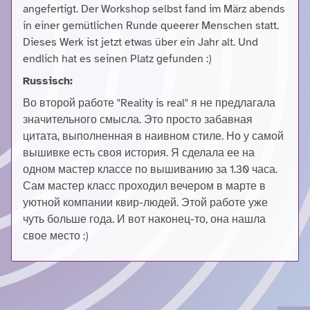
angefertigt. Der Workshop selbst fand im März abends
in einer gemütlichen Runde queerer Menschen statt.
Dieses Werk ist jetzt etwas über ein Jahr alt. Und
endlich hat es seinen Platz gefunden :)
Russisch:
Во второй работе "Reality is real" я не предлагала
значительного смысла. Это просто забавная
цитата, выполненная в наивном стиле. Но у самой
вышивке есть своя история. Я сделала ее на
одном мастер классе по вышиванию за 1.30 часа.
Сам мастер класс проходил вечером в марте в
уютной компании квир-людей. Этой работе уже
чуть больше года. И вот наконец-то, она нашла
свое место :)