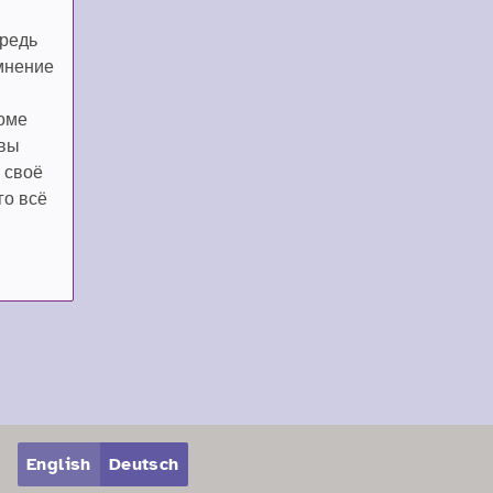
ередь
мнение
роме
 вы
 своё
го всё
English
Deutsch