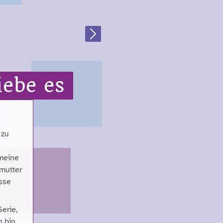
Next
iebe es
 zu
 meine
ßmutter
isse
erie,
h bin