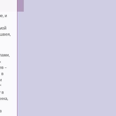
е, и
 мой
 швея,
лами,
ь
ев –
 в
и
"
 в
анна,
в