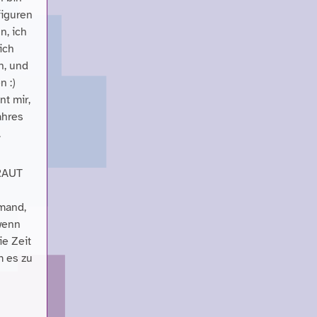
figuren
n, ich
ich
n, und
n :)
nt mir,
ahres
.
TRAUT
emand,
 wenn
ie Zeit
m es zu