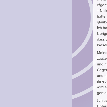
eigen
– Nic
hatte
glaub
ich h
Übrige
dass 
Wesen
Meine
zuall
und n
Gegen
und nu
ihr e
wird 
genieß
Ich l
Unter