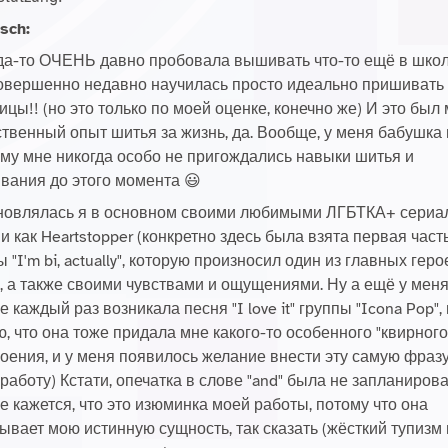
sch:
да-то ОЧЕНЬ давно пробовала вышивать что-то ещё в школ
совершенно недавно научилась просто идеально пришивать
ицы!! (но это только по моей оценке, конечно же) И это был
твенный опыт шитья за жизнь, да. Вообще, у меня бабушка
му мне никогда особо не пригождались навыки шитья и
вания до этого момента 😃
новлялась я в основном своими любимыми ЛГБТКА+ сериа
и как Heartstopper (конкретно здесь была взята первая част
 "I'm bi, actually", которую произносил один из главных геро
 , а также своими чувствами и ощущениями. Ну а ещё у меня
е каждый раз возникала песня "I love it" группы "Icona Pop", 
, что она тоже придала мне какого-то особенного "квирного
оения, и у меня появилось желание внести эту самую фразу
работу) Кстати, опечатка в слове "and" была не запланиров
е кажется, что это изюминка моей работы, потому что она
ывает мою истинную сущность, так сказать (жёсткий тупизм 