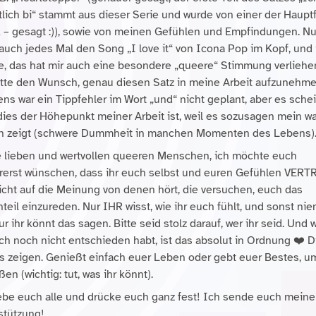
tlich bi“ stammt aus dieser Serie und wurde von einer der Haupt
k – gesagt :)), sowie von meinen Gefühlen und Empfindungen. Nu
 auch jedes Mal den Song „I love it“ von Icona Pop im Kopf, und 
e, das hat mir auch eine besondere „queere“ Stimmung verliehe
atte den Wunsch, genau diesen Satz in meine Arbeit aufzunehme
ns war ein Tippfehler im Wort „und“ nicht geplant, aber es schei
dies der Höhepunkt meiner Arbeit ist, weil es sozusagen mein w
 zeigt (schwere Dummheit in manchen Momenten des Lebens)
 lieben und wertvollen queeren Menschen, ich möchte euch
ererst wünschen, dass ihr euch selbst und euren Gefühlen VER
icht auf die Meinung von denen hört, die versuchen, euch das
teil einzureden. Nur IHR wisst, wie ihr euch fühlt, und sonst ni
r ihr könnt das sagen. Bitte seid stolz darauf, wer ihr seid. Und
uch noch nicht entschieden habt, ist das absolut in Ordnung ❤️ D
es zeigen. Genießt einfach euer Leben oder gebt euer Bestes, u
en (wichtig: tut, was ihr könnt).
iebe euch alle und drücke euch ganz fest! Ich sende euch meine
stützung!