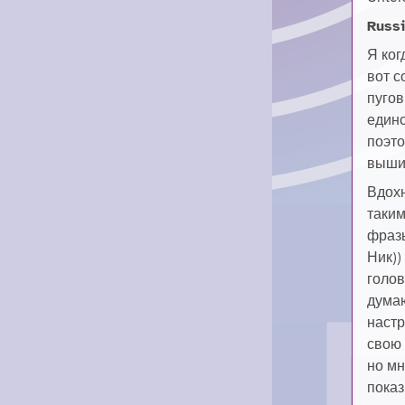
Russi
Я ког
вот 
пугов
единс
поэто
выши
Вдох
таким
фразы
Ник))
голов
думаю
настр
свою 
но мн
показ