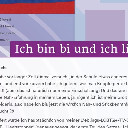
I love it
 I love it
ka (sie/ihr)
она/её)
Ich bin bi und ich l
ch:
abe vor langer Zeit einmal versucht, in der Schule etwas anderes
en, und erst vor kurzem habe ich gelernt, wie man Knöpfe perfekt
t!! (aber das ist natürlich nur meine Einschätzung) Und das war
ge Näh-Erfahrung in meinem Leben, ja. Eigentlich ist meine Gro
derin, also habe ich bis jetzt nie wirklich Näh- und Stickkenntn
ucht 😃
riert wurde ich hauptsächlich von meiner Lieblings-LGBTQ+-TV-S
 B. „Heartstopper“ (genauer gesagt, der erste Teil des Satzes „Ic