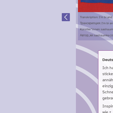
Transkription: I'm bi and 
Previous
Транскрипция: I'm bi and
Künstler*innen: sasha.um
Автор_ки: sasha.umka (
Deuts
Ich h
stick
annäh
einzi
Schnei
gebra
Inspi
wie z.