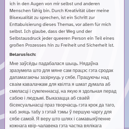
ich in den Augen von mir selbst und anderen
Menschen fähig bin. Durch Kreativität über meine
Bisexualität zu sprechen, ist ein Schritt zur
Enttabuisierung dieses Themas, vor allem für mich
selbst. Ich glaube, dass der Weg und der
Selbstausdruck jeder queeren Person ein Teil eines
großen Prozesses hin zu Freiheit und Sicherheit ist.
Belarusisch:
Мне заўсёды падабалася шыць. Нядаўна
зразумела што для мяне сам працэс гэта сродак
дапамагаючы зазірнуць у сябе. Працуючы над
сваім кавалачкам для квілта я шмат думала аб
смеласці і сумленнасці, на якую я здольная перад
сабою і людзьмі. Выказацца аб сваёй
бісексуальнасці праз творчасць гэта крок да таго,
каб зняць табу з гэтай тэмы ў першую чаргу для
сябе самой. Я веру што шлях і самавыяўленне
кожнага квір-чалавека гэта частка вялікага