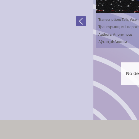
Transcription: Talk, Valen
Previous
Транскрыпцыя і перакла
Authors: Anonymous
Аўтар_кі: Ананім
No de
Zum Hauptbereich springen
Zum Hauptmenü springen