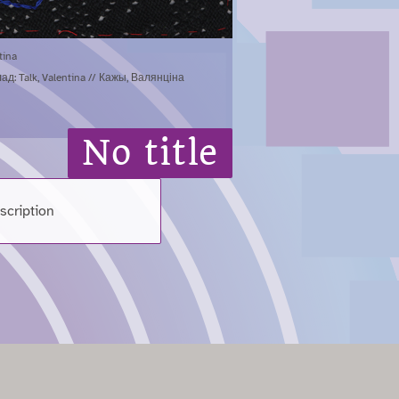
tina
д: Talk, Valentina // Кажы, Валянціна
No title
scription