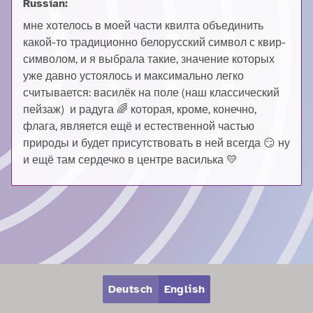
Russian:
мне хотелось в моей части квилта объединить
какой-то традиционно белорусский символ с квир-
символом, и я выбрала такие, значение которых
уже давно устоялось и максимально легко
считывается: василёк на поле (наш классический
пейзаж) и радуга 🌈 которая, кроме, конечно,
флага, является ещё и естественной частью
природы и будет присутствовать в ней всегда 😏 ну
и ещё там сердечко в центре василька 💛
Zum Hauptbereich springen
Zum Hauptmenü springen
Deutsch
English