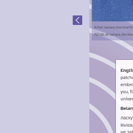
Previous
Artist: tamara (he/she/th
Аўтар_кі: tamara (ён/я
Engli
patch
embroi
you, f
unive
Belar
ласку
вышыў
не за