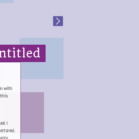
Next
ntitled
m with
this
мі і
етачкі.
ету,