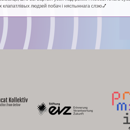
 клапатлівых людзей побач і няспыннага слэю💅