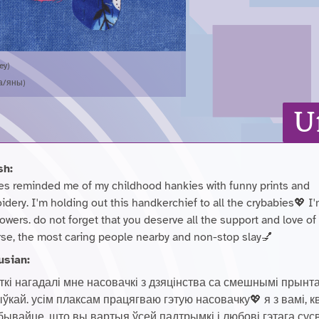
ey)
на/яны)
U
sh:
es reminded me of my childhood hankies with funny prints and
dery. I'm holding out this handkerchief to all the crybabies💖 I'
lowers. do not forget that you deserve all the support and love of 
rse, the most caring people nearby and non-stop slay💅
usian:
ткі нагадалі мне насовачкі з дзяцінства са смешнымі прынта
кай. усім плаксам працягваю гэтую насовачку💖 я з вамі, кв
бывайце, што вы вартыя ўсей падтрымкі і любові гэтага сусв